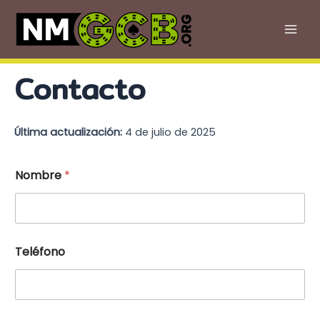
Ir
al
Mai
contenido
Men
Contacto
Última actualización:
4 de julio de 2025
N
Nombre
*
o
m
b
r
e
C
Teléfono
o
r
r
e
o