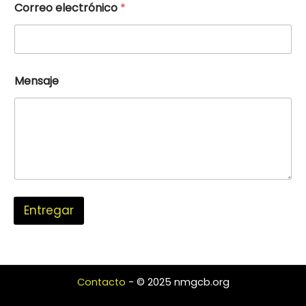
*
Correo electrónico
*
Mensaje
Entregar
Contacto
- © 2025 nmgcb.org